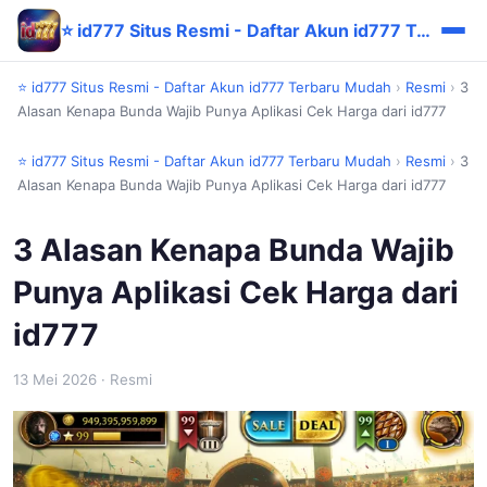
⭐ id777 Situs Resmi - Daftar Akun id777 Terbaru Mudah
⭐ id777 Situs Resmi - Daftar Akun id777 Terbaru Mudah
›
Resmi
›
3
Alasan Kenapa Bunda Wajib Punya Aplikasi Cek Harga dari id777
⭐ id777 Situs Resmi - Daftar Akun id777 Terbaru Mudah
›
Resmi
›
3
Alasan Kenapa Bunda Wajib Punya Aplikasi Cek Harga dari id777
3 Alasan Kenapa Bunda Wajib
Punya Aplikasi Cek Harga dari
id777
13 Mei 2026
· Resmi