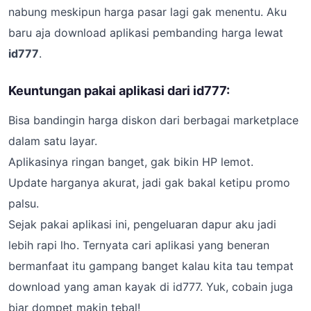
nabung meskipun harga pasar lagi gak menentu. Aku
baru aja download aplikasi pembanding harga lewat
id777
.
Keuntungan pakai aplikasi dari id777:
Bisa bandingin harga diskon dari berbagai marketplace
dalam satu layar.
Aplikasinya ringan banget, gak bikin HP lemot.
Update harganya akurat, jadi gak bakal ketipu promo
palsu.
Sejak pakai aplikasi ini, pengeluaran dapur aku jadi
lebih rapi lho. Ternyata cari aplikasi yang beneran
bermanfaat itu gampang banget kalau kita tau tempat
download yang aman kayak di id777. Yuk, cobain juga
biar dompet makin tebal!